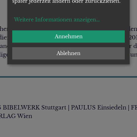
später jederzeit ändern oder zurückziehen.
Weitere Informationen anzeigen
...
chen Sprachgebiets. Authentische Ausgabe für den
Annehmen
dierte Text der Einheitsübersetzung der Bibel (20
and des Lektionars enthält die Lesungstexte für di
Ablehnen
en in Advent und Weihnachtszeit, Fastenzeit un
IBELWERK Stuttgart | PAULUS Einsiedeln | F
ERLAG Wien