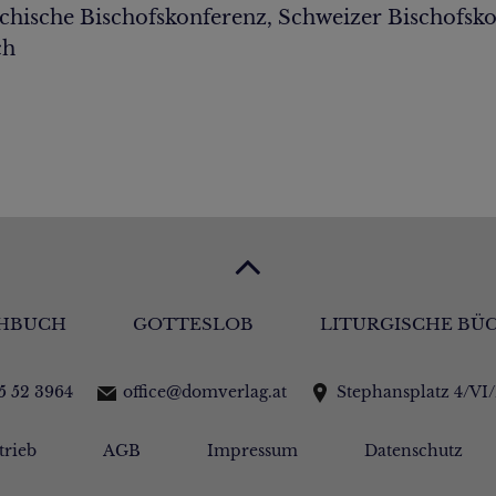
chische Bischofskonferenz, Schweizer Bischofsko
ch
HBUCH
GOTTESLOB
LITURGISCHE BÜ
15 52 3964
office@domverlag.at
Stephansplatz 4/VI
trieb
AGB
Impressum
Datenschutz