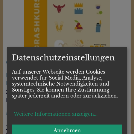
Datenschutzeinstellungen
CRASHKURS Altes Testament
Auf unserer Webseite werden Cookies
Elisabeth Birnbaum
verwendet für Social Media, Analyse,
Illustriert von David Kassl
systemtechnische Notwendigkeiten und
Sonstiges. Sie können Ihre Zustimmung
208 Seiten
später jederzeit ändern oder zurückziehen.
ISBN 978-3-85351-295-1
mehr
Weitere Informationen anzeigen
...
24,90
EUR
Annehmen
inkl. 10% MwSt.