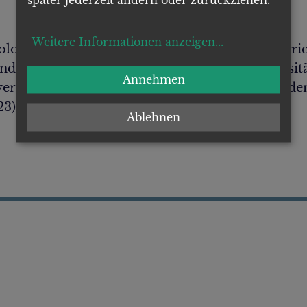
später jederzeit ändern oder zurückziehen.
Weitere Informationen anzeigen
...
ilologie, Psychologie und Philosophie und unterr
 Psychologie/Philosophie. Seit 2002 Universität
Annehmen
veröffentlichungen/Publikationen: Geschichte der
23)
Ablehnen