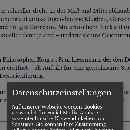
immer schneller dreht, in der Maß und Mitte abha
innung auf antike Tugenden wie Klugheit, Gerecht
end nötiges Korrektiv. Mit kritischem Blick auf u
ktueller denn je sind – und wie sie uns Orientie
 Philosophen Konrad Paul Liessmann, der den D
gen eröffnet – als Auftakt für eine gemeinsame 
 Desorientierung.
Datenschutzeinstellungen
altung! – Ganz im Sinne der aristotelischen Auff
rlassen“ kann keine Option für die Zukunft sein.
Auf unserer Webseite werden Cookies
verwendet für Social Media, Analyse,
systemtechnische Notwendigkeiten und
Sonstiges. Sie können Ihre Zustimmung