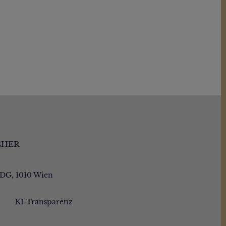
CHER
/DG, 1010 Wien
KI-Transparenz