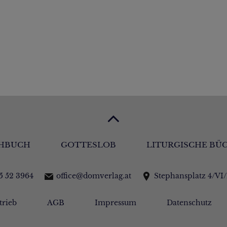
HBUCH
GOTTESLOB
LITURGISCHE BÜ
15 52 3964
office@domverlag.at
Stephansplatz 4/VI
trieb
AGB
Impressum
Datenschutz