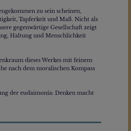
ndengekommen zu sein scheinen,
igkeit, Tapferkeit und Maß. Nicht als
nsere gegenwärtige Gesellschaft zeigt
rung, Haltung und Menschlichkeit
enkraum dieses Werkes mit feinem
Suche nach dem moralischen Kompass
assung der eudaimonía: Denken macht